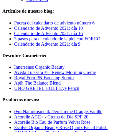
Artículos de nuestro blog:
Puerta del calendario de adviento número 6
Calendario de Adviento 2021: día 10
Calendario de Adviento 2021: día 16
3 pasos para el cuidado de la piel con FOREO
Calendario de Adviento 2021: día 9
Descubre Cosmeterie:
Innersense Organic Beauty
Aveda Tulasāra™ - Renew Morning Creme
Royal Fern PN Boosting Serum
Apih The Balance Blend
UND GRETEL HOLT Eye Pencil
Productos nuevos:
i+m Naturkosmetik Deo Creme Orange-Vanille
Acorelle AGE+ - Crema de Día SPF 20
Acorelle Bio Eau de Parfum Velvet Rose
Evolve Organic Beauty Rose Quartz Facial Polish