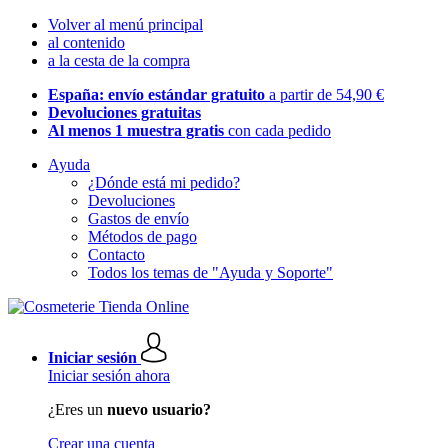
Volver al menú principal
al contenido
a la cesta de la compra
España: envío estándar gratuito
a partir de 54,90 €
Devoluciones gratuitas
Al menos 1 muestra gratis
con cada pedido
Ayuda
¿Dónde está mi pedido?
Devoluciones
Gastos de envío
Métodos de pago
Contacto
Todos los temas de "Ayuda y Soporte"
Iniciar sesión
Iniciar sesión ahora
¿Eres un
nuevo usuario?
Crear una cuenta