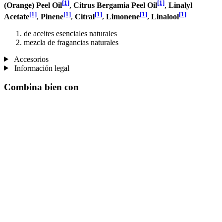
[1]
[1]
(Orange) Peel Oil
,
Citrus Bergamia Peel Oil
,
Linalyl
[1]
[1]
[1]
[1]
[1]
Acetate
,
Pinene
,
Citral
,
Limonene
,
Linalool
de aceites esenciales naturales
mezcla de fragancias naturales
Accesorios
Información legal
Combina bien con