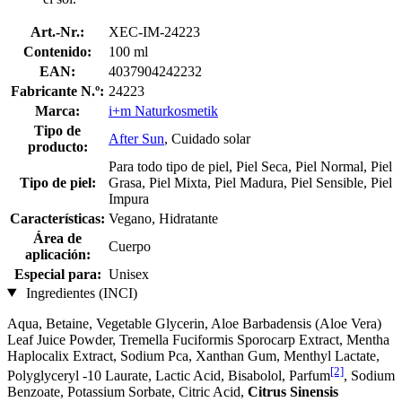
Art.-Nr.:
XEC-IM-24223
Contenido:
100 ml
EAN:
4037904242232
Fabricante N.º:
24223
Marca:
i+m Naturkosmetik
Tipo de
After Sun
, Cuidado solar
producto:
Para todo tipo de piel, Piel Seca, Piel Normal, Piel
Tipo de piel:
Grasa, Piel Mixta, Piel Madura, Piel Sensible, Piel
Impura
Características:
Vegano, Hidratante
Área de
Cuerpo
aplicación:
Especial para:
Unisex
Ingredientes (INCI)
Aqua, Betaine, Vegetable Glycerin, Aloe Barbadensis (Aloe Vera)
Leaf Juice Powder, Tremella Fuciformis Sporocarp Extract, Mentha
Haplocalix Extract, Sodium Pca, Xanthan Gum, Menthyl Lactate,
[2]
Polyglyceryl -10 Laurate, Lactic Acid, Bisabolol, Parfum
, Sodium
Benzoate, Potassium Sorbate, Citric Acid,
Citrus Sinensis