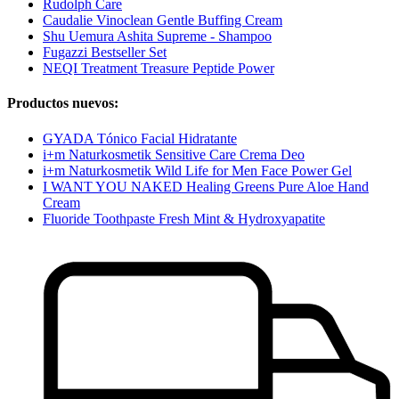
Rudolph Care
Caudalie Vinoclean Gentle Buffing Cream
Shu Uemura Ashita Supreme - Shampoo
Fugazzi Bestseller Set
NEQI Treatment Treasure Peptide Power
Productos nuevos:
GYADA Tónico Facial Hidratante
i+m Naturkosmetik Sensitive Care Crema Deo
i+m Naturkosmetik Wild Life for Men Face Power Gel
I WANT YOU NAKED Healing Greens Pure Aloe Hand
Cream
Fluoride Toothpaste Fresh Mint & Hydroxyapatite