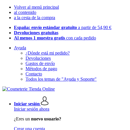
Volver al menú principal
al contenido
a la cesta de la compra
España: envío estándar gratuito
a partir de 54,90 €
Devoluciones gratuitas
Al menos 1 muestra gratis
con cada pedido
Ayuda
¿Dónde está mi pedido?
Devoluciones
Gastos de envío
Métodos de pago
Contacto
Todos los temas de "Ayuda y Soporte"
Iniciar sesión
Iniciar sesión ahora
¿Eres un
nuevo usuario?
Crear una cuenta