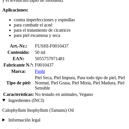
y el levisticum (apio de montaña).
Aplicaciones:
contra imperfecciones y espinillas
para combatir el acné
para el tratamiento de cicatrices
para piel escamosa y seca
Art.-Nr.:
FUSHI-F0010437
Contenido:
50 ml
EAN:
5055757971481
Fabricante N.º:
F0010437
Marca:
Fushi
Piel Seca, Piel Impura, Para todo tipo de piel, Piel
Tipo de piel:
Normal, Piel Grasa, Piel Mixta, Piel Madura, Piel
Sensible
Características:
No testado en animales, Vegano
Ingredientes (INCI)
Calophyllum Inophyllum (Tamanu) Oil
Información legal