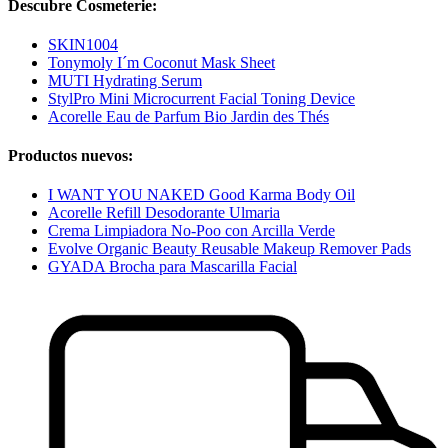
Descubre Cosmeterie:
SKIN1004
Tonymoly I´m Coconut Mask Sheet
MUTI Hydrating Serum
StylPro Mini Microcurrent Facial Toning Device
Acorelle Eau de Parfum Bio Jardin des Thés
Productos nuevos:
I WANT YOU NAKED Good Karma Body Oil
Acorelle Refill Desodorante Ulmaria
Crema Limpiadora No-Poo con Arcilla Verde
Evolve Organic Beauty Reusable Makeup Remover Pads
GYADA Brocha para Mascarilla Facial