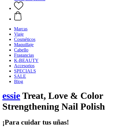
Marcas
Viaje
Cosméticos
Maquillaje
Cabello
Fragancias
K-BEAUTY
Accesorios
SPECIALS
SALE
Blog
essie
Treat, Love & Color
Strengthening Nail Polish
¡Para cuidar tus uñas!