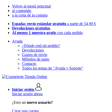
Volver al menú principal
al contenido
a la cesta de la compra
España: envío estándar gratuito
a partir de 54,90 €
Devoluciones gratuitas
Al menos 1 muestra gratis
con cada pedido
Ayuda
¿Dónde está mi pedido?
Devoluciones
Gastos de envío
Métodos de pago
Contacto
Todos los temas de "Ayuda y Soporte"
Iniciar sesión
Iniciar sesión ahora
¿Eres un
nuevo usuario?
Crear una cuenta