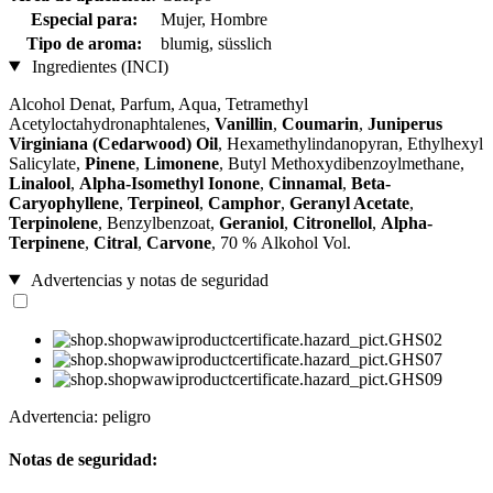
Especial para:
Mujer, Hombre
Tipo de aroma:
blumig, süsslich
Ingredientes (INCI)
Alcohol Denat, Parfum, Aqua, Tetramethyl
Acetyloctahydronaphtalenes,
Vanillin
,
Coumarin
,
Juniperus
Virginiana (Cedarwood) Oil
, Hexamethylindanopyran, Ethylhexyl
Salicylate,
Pinene
,
Limonene
, Butyl Methoxydibenzoylmethane,
Linalool
,
Alpha-Isomethyl Ionone
,
Cinnamal
,
Beta-
Caryophyllene
,
Terpineol
,
Camphor
,
Geranyl Acetate
,
Terpinolene
, Benzylbenzoat,
Geraniol
,
Citronellol
,
Alpha-
Terpinene
,
Citral
,
Carvone
, 70 % Alkohol Vol.
Advertencias y notas de seguridad
Advertencia: peligro
Notas de seguridad: