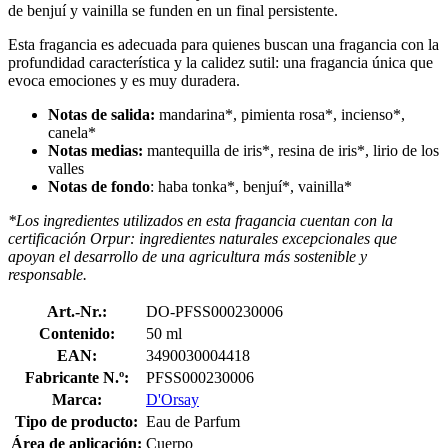
de benjuí y vainilla se funden en un final persistente.
Esta fragancia es adecuada para quienes buscan una fragancia con la
profundidad característica y la calidez sutil: una fragancia única que
evoca emociones y es muy duradera.
Notas de salida:
mandarina*, pimienta rosa*, incienso*,
canela*
Notas medias:
mantequilla de iris*, resina de iris*, lirio de los
valles
Notas de fondo
: haba tonka*, benjuí*, vainilla*
*Los ingredientes utilizados en esta fragancia cuentan con la
certificación Orpur: ingredientes naturales excepcionales que
apoyan el desarrollo de una agricultura más sostenible y
responsable.
Art.-Nr.:
DO-PFSS000230006
Contenido:
50 ml
EAN:
3490030004418
Fabricante N.º:
PFSS000230006
Marca:
D'Orsay
Tipo de producto:
Eau de Parfum
Área de aplicación:
Cuerpo