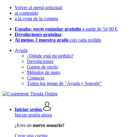
Volver al menú principal
al contenido
a la cesta de la compra
España: envío estándar gratuito
a partir de 54,90 €
Devoluciones gratuitas
Al menos 1 muestra gratis
con cada pedido
Ayuda
¿Dónde está mi pedido?
Devoluciones
Gastos de envío
Métodos de pago
Contacto
Todos los temas de "Ayuda y Soporte"
Iniciar sesión
Iniciar sesión ahora
¿Eres un
nuevo usuario?
Crear una cuenta