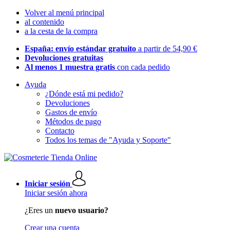
Volver al menú principal
al contenido
a la cesta de la compra
España: envío estándar gratuito
a partir de 54,90 €
Devoluciones gratuitas
Al menos 1 muestra gratis
con cada pedido
Ayuda
¿Dónde está mi pedido?
Devoluciones
Gastos de envío
Métodos de pago
Contacto
Todos los temas de "Ayuda y Soporte"
Iniciar sesión
Iniciar sesión ahora
¿Eres un
nuevo usuario?
Crear una cuenta