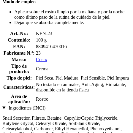
Modo de empleo
Aplicar sobre el rostro limpio por la mañana y por la noche
como último paso de la rutina de cuidado de la piel.
Dejar que se absorba completamente.
Art.-Nr.:
KEN-23
Contenido:
100 g
EAN:
8809416470016
Fabricante N.º:
23
Marca:
Cosrx
Tipo de
Crema
producto:
Tipo de piel:
Piel Seca, Piel Madura, Piel Sensible, Piel Impura
No testado en animales, Anti-Aging, Hidratante,
Características:
disponible en la tienda física
Área de
Rostro
aplicación:
Ingredientes (INCI)
Snail Secretion Filtrate, Betaine, Caprylic/Capric Triglyceride,
Butylene Glycol, Cetearyl Olivate, Sorbitan Olivate,
Cetearylalcohol, Carbomer, Ethyl Hexanediol, Phenoxyethanol,