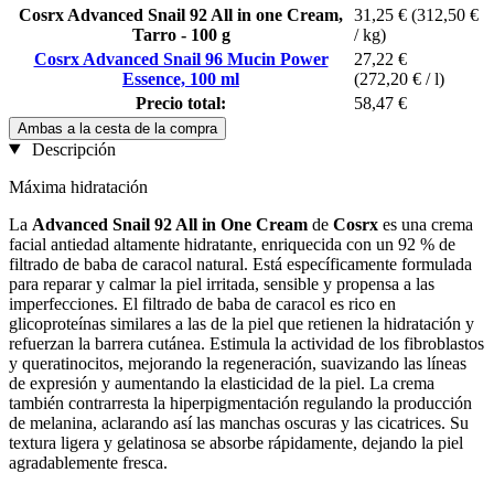
Cosrx Advanced Snail 92 All in one Cream,
31,25 €
(312,50 €
Tarro - 100 g
/ kg)
Cosrx Advanced Snail 96 Mucin Power
27,22 €
Essence, 100 ml
(272,20 € / l)
Precio total:
58,47 €
Ambas a la cesta de la compra
Descripción
Máxima hidratación
La
Advanced Snail 92 All in One Cream
de
Cosrx
es una crema
facial antiedad altamente hidratante, enriquecida con un 92 % de
filtrado de baba de caracol natural. Está específicamente formulada
para reparar y calmar la piel irritada, sensible y propensa a las
imperfecciones. El filtrado de baba de caracol es rico en
glicoproteínas similares a las de la piel que retienen la hidratación y
refuerzan la barrera cutánea. Estimula la actividad de los fibroblastos
y queratinocitos, mejorando la regeneración, suavizando las líneas
de expresión y aumentando la elasticidad de la piel. La crema
también contrarresta la hiperpigmentación regulando la producción
de melanina, aclarando así las manchas oscuras y las cicatrices. Su
textura ligera y gelatinosa se absorbe rápidamente, dejando la piel
agradablemente fresca.