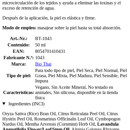
microcirculación de los tejidos y ayuda a eliminar las toxinas y el
exceso de retención de agua.
Después de la aplicación, la piel es elástica y firme.
Modo de empleo:
masajear sobre la piel hasta su total absorción.
Art.-Nr.:
BT-1043
Contenido:
50 ml
EAN:
8054701410431
Fabricante N.º:
1043
Marca:
Bio Thai
Para todo tipo de piel, Piel Seca, Piel Normal, Piel
Tipo de piel:
Grasa, Piel Mixta, Piel Madura, Piel Sensible, Piel
Impura
Vegano, Sin Aceite Mineral, No testado en
Características:
animales, Sin silicona, disponible en la tienda
física
Ingredientes (INCI)
Oryza Sativa (Rice) Bran Oil, Citrus Reticulata Peel Oil, Citrus
Hystrix Peel Oil, Rosmarinus Officinalis Leaf Oil, Cymbopogon
Nardus Oil, Mentha Arvensis (Cornmint) Herb Oil,
Lavandula
Angustifolia Flower/Leaf/Stem Oil
, Alpinia Galanga Rhizome