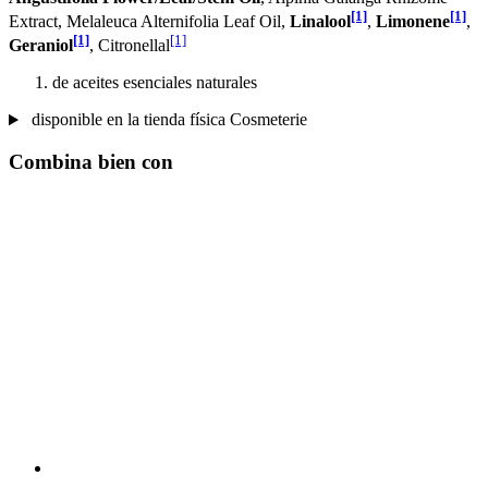
[1]
[1]
Extract, Melaleuca Alternifolia Leaf Oil,
Linalool
,
Limonene
,
[1]
[1]
Geraniol
, Citronellal
de aceites esenciales naturales
disponible en la tienda física Cosmeterie
Combina bien con