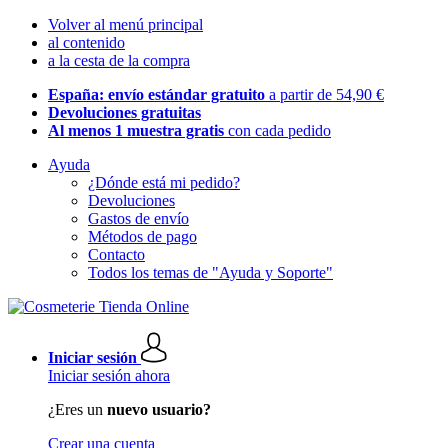
Volver al menú principal
al contenido
a la cesta de la compra
España: envío estándar gratuito
a partir de 54,90 €
Devoluciones gratuitas
Al menos 1 muestra gratis
con cada pedido
Ayuda
¿Dónde está mi pedido?
Devoluciones
Gastos de envío
Métodos de pago
Contacto
Todos los temas de "Ayuda y Soporte"
Iniciar sesión
Iniciar sesión ahora
¿Eres un
nuevo usuario?
Crear una cuenta