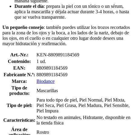
mañana siguiente.
Durante el día
: prepara la piel con un tónico o un sérum,
aplica la mascarilla y déjala actuar durante 3-4 horas, o hasta
que se vuelva transparente.
Un pequeño consejo
: también puedes utilizar los trozos recortados
para la zona de los ojos y la boca, a los lados de la nariz, debajo de
los ojos, en el cuello o en cualquier otro lugar donde desees una
mayor hidratación y reafirmación.
Art.-Nr.:
KEN-8809891184569
Contenido:
1 ud.
EAN:
8809891184569
Fabricante N.º:
8809891184569
Marca:
Biodance
Tipo de
Mascarillas
producto:
Para todo tipo de piel, Piel Normal, Piel Mixta,
Tipo de piel:
Piel Seca, Piel Grasa, Piel Madura, Piel Sensible,
Piel Impura
No testado en animales, Hidratante, disponible en
Características:
la tienda física
Área de
Rostro
aplicación: