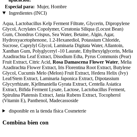
Especial para:
Mujer, Hombre
Ingredientes (INCI)
Aqua, Lactobacillus Kelp Ferment Filtrate, Glycerin, Dipropylene
Glycol, Acrylates Copolymer, Ceratonia Siliqua (Locust Bean)
Gum, Chondrus Crispus, Sea Water, Betaine, Algin, Agar,
Hydroxyacetophenone, 1.2-Hexanediol, Potassium Chloride,
Sucrose, Caprylyl Glycol, Laminaria Digitata Water, Allantoin,
Xanthan Gum, Polyglyceryl -10 Laurate, Ethylhexylglycerin, Melia
Azadirachta Leaf Extract, Disodium Edta, Pyrus Communis (Pear)
Fruit Extract, Citric Acid,
Rosa Damascena Flower Water
, Melia
Azadirachta Flower Extract, Iris Florentina Root Extract, Butylene
Glycol, Cucumis Melo (Melon) Fruit Extract, Hedera Helix (Ivy)
Leaf/Stem Extract, Laminaria Japonica Extract, Dipotassium
Glycyrrhizate, Kjellmaniella Gyrata Extract, Centella Asiatica
Extract, Bifida Ferment Lysate, Lactose, Lactobacillus Ferment,
Spirulina Platensis Extract, Jania Rubens Extract, Tocopherol
(Vitamin E), Panthenol, Madecassoside
disponible en la tienda física Cosmeterie
Combina bien con