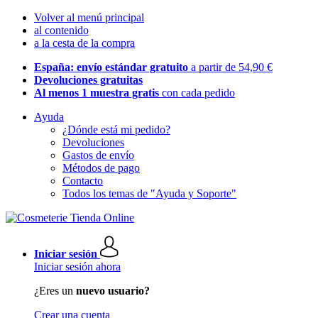
Volver al menú principal
al contenido
a la cesta de la compra
España: envío estándar gratuito
a partir de 54,90 €
Devoluciones gratuitas
Al menos 1 muestra gratis
con cada pedido
Ayuda
¿Dónde está mi pedido?
Devoluciones
Gastos de envío
Métodos de pago
Contacto
Todos los temas de "Ayuda y Soporte"
Iniciar sesión
Iniciar sesión ahora
¿Eres un
nuevo usuario?
Crear una cuenta