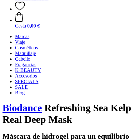
Cesta
0,00 €
Marcas
Viaje
Cosméticos
Maquillaje
Cabello
Fragancias
K-BEAUTY
Accesorios
SPECIALS
SALE
Blog
Biodance
Refreshing Sea Kelp
Real Deep Mask
Máscara de hidrogel para un equilibrio