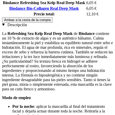
Biodance Refreshing Sea Kelp Real Deep Mask
6,05 €
Biodance Bio-Collagen Real Deep Mask
6,05 €
Precio total:
12,10 €
Ambas a la cesta de la compra
Descripción
La
Refreshing Sea Kelp Real Deep Mask
de
Biodance
contiene
un 10 % de extracto de algas y es un auténtico bálsamo. Calma
instantáneamente la piel y estabiliza su equilibrio natural entre sebo e
hidratación. El agua de mar profunda, rica en minerales, regula el
exceso de sebo y refuerza la barrera cutánea. También se reducen las
irritaciones y la tez luce inmediatamente más luminosa y refinada.
¿Su particularidad? Su textura fresca en hidrogel se adhiere
perfectamente al rostro, favoreciendo la absorción de los
ingredientes y proporcionando al mismo tiempo una hidratación
intensa. La fórmula es hipoalergénica y no contiene ningún
ingrediente desagradable para las pieles sensibles. Tanto si tienes la
piel grasa, mixta o simplemente estresada, esta mascarilla es la clave
para un cutis fresco y armonioso.
Modo de empleo
Por la noche
: aplicar la mascarilla al final del tratamiento
facial y dejarla actuar durante toda la noche. Retirarla a la