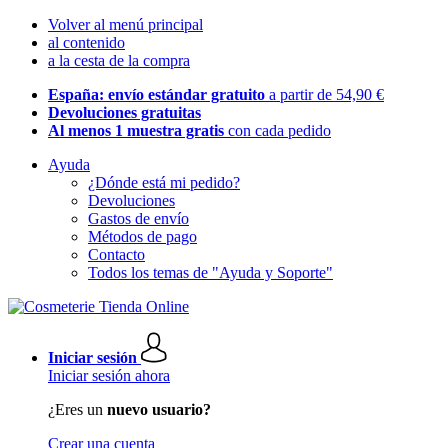
Volver al menú principal
al contenido
a la cesta de la compra
España: envío estándar gratuito
a partir de 54,90 €
Devoluciones gratuitas
Al menos 1 muestra gratis
con cada pedido
Ayuda
¿Dónde está mi pedido?
Devoluciones
Gastos de envío
Métodos de pago
Contacto
Todos los temas de "Ayuda y Soporte"
Iniciar sesión
Iniciar sesión ahora
¿Eres un
nuevo usuario?
Crear una cuenta