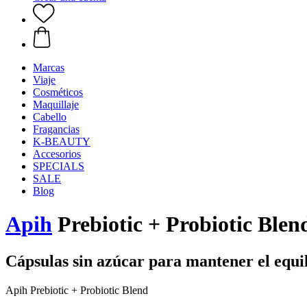
Marcas
Viaje
Cosméticos
Maquillaje
Cabello
Fragancias
K-BEAUTY
Accesorios
SPECIALS
SALE
Blog
Apih
Prebiotic + Probiotic Blend
Cápsulas sin azúcar para mantener el equili
Apih Prebiotic + Probiotic Blend