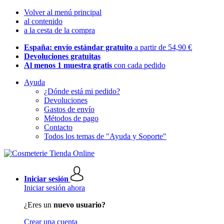
Volver al menú principal
al contenido
a la cesta de la compra
España: envío estándar gratuito
a partir de 54,90 €
Devoluciones gratuitas
Al menos 1 muestra gratis
con cada pedido
Ayuda
¿Dónde está mi pedido?
Devoluciones
Gastos de envío
Métodos de pago
Contacto
Todos los temas de "Ayuda y Soporte"
Iniciar sesión
Iniciar sesión ahora
¿Eres un
nuevo usuario?
Crear una cuenta