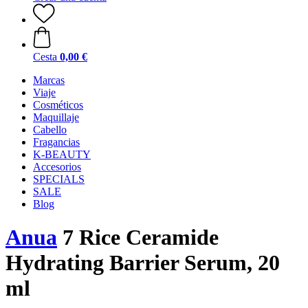
Cesta
0,00 €
Marcas
Viaje
Cosméticos
Maquillaje
Cabello
Fragancias
K-BEAUTY
Accesorios
SPECIALS
SALE
Blog
Anua
7 Rice Ceramide
Hydrating Barrier Serum, 20
ml