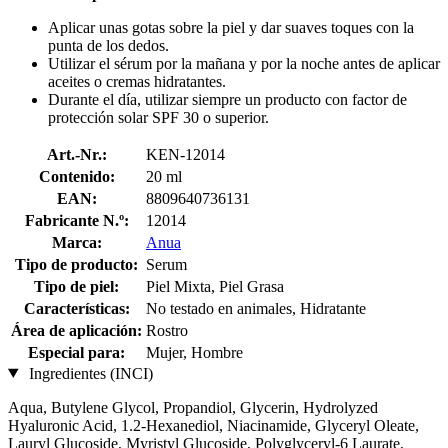
Aplicar unas gotas sobre la piel y dar suaves toques con la
punta de los dedos.
Utilizar el sérum por la mañana y por la noche antes de aplicar
aceites o cremas hidratantes.
Durante el día, utilizar siempre un producto con factor de
protección solar SPF 30 o superior.
Art.-Nr.:
KEN-12014
Contenido:
20 ml
EAN:
8809640736131
Fabricante N.º:
12014
Marca:
Anua
Tipo de producto:
Serum
Tipo de piel:
Piel Mixta, Piel Grasa
Características:
No testado en animales, Hidratante
Área de aplicación:
Rostro
Especial para:
Mujer, Hombre
Ingredientes (INCI)
Aqua, Butylene Glycol, Propandiol, Glycerin, Hydrolyzed
Hyaluronic Acid, 1.2-Hexanediol, Niacinamide, Glyceryl Oleate,
Lauryl Glucoside, Myristyl Glucoside, Polyglyceryl-6 Laurate,