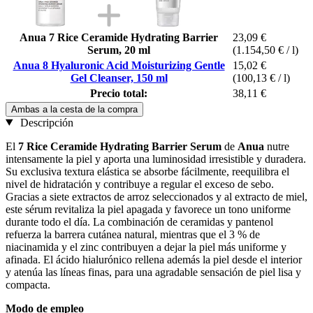
Anua 7 Rice Ceramide Hydrating Barrier
23,09 €
Serum, 20 ml
(1.154,50 € / l)
Anua 8 Hyaluronic Acid Moisturizing Gentle
15,02 €
Gel Cleanser, 150 ml
(100,13 € / l)
Precio total:
38,11 €
Ambas a la cesta de la compra
Descripción
El
7 Rice Ceramide Hydrating Barrier Serum
de
Anua
nutre
intensamente la piel y aporta una luminosidad irresistible y duradera.
Su exclusiva textura elástica se absorbe fácilmente, reequilibra el
nivel de hidratación y contribuye a regular el exceso de sebo.
Gracias a siete extractos de arroz seleccionados y al extracto de miel,
este sérum revitaliza la piel apagada y favorece un tono uniforme
durante todo el día. La combinación de ceramidas y pantenol
refuerza la barrera cutánea natural, mientras que el 3 % de
niacinamida y el zinc contribuyen a dejar la piel más uniforme y
afinada. El ácido hialurónico rellena además la piel desde el interior
y atenúa las líneas finas, para una agradable sensación de piel lisa y
compacta.
Modo de empleo