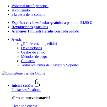
Volver al menú principal
al contenido
a la cesta de la compra
España: envío estándar gratuito
a partir de 54,90 €
Devoluciones gratuitas
Al menos 1 muestra gratis
con cada pedido
Ayuda
¿Dónde está mi pedido?
Devoluciones
Gastos de envío
Métodos de pago
Contacto
Todos los temas de "Ayuda y Soporte"
Iniciar sesión
Iniciar sesión ahora
¿Eres un
nuevo usuario?
Crear una cuenta