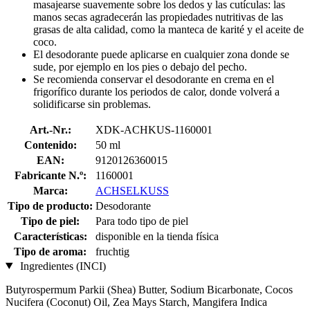
masajearse suavemente sobre los dedos y las cutículas: las
manos secas agradecerán las propiedades nutritivas de las
grasas de alta calidad, como la manteca de karité y el aceite de
coco.
El desodorante puede aplicarse en cualquier zona donde se
sude, por ejemplo en los pies o debajo del pecho.
Se recomienda conservar el desodorante en crema en el
frigorífico durante los periodos de calor, donde volverá a
solidificarse sin problemas.
Art.-Nr.:
XDK-ACHKUS-1160001
Contenido:
50 ml
EAN:
9120126360015
Fabricante N.º:
1160001
Marca:
ACHSELKUSS
Tipo de producto:
Desodorante
Tipo de piel:
Para todo tipo de piel
Características:
disponible en la tienda física
Tipo de aroma:
fruchtig
Ingredientes (INCI)
Butyrospermum Parkii (Shea) Butter, Sodium Bicarbonate, Cocos
Nucifera (Coconut) Oil, Zea Mays Starch, Mangifera Indica