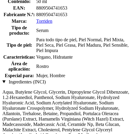
Contenido:
50 ml
EAN:
8809504741653
Fabricante N.º:
8809504741653
Marca:
Torriden
Tipo de
Serum
producto:
Para todo tipo de piel, Piel Normal, Piel Mixta,
Tipo de piel:
Piel Seca, Piel Grasa, Piel Madura, Piel Sensible,
Piel Impura
Características:
Vegano, Hidratante
Área de
Rostro
aplicación:
Especial para:
Mujer, Hombre
Ingredientes (INCI)
Aqua, Butylene Glycol, Glycerin, Dipropylene Glycol Dibenzoate,
1.2-Hexanediol, Panthenol, Sodium Hyaluronate, Hydrolyzed
Hyaluronic Acid, Sodium Acetylated Hyaluronate, Sodium
Hyaluronate Crosspolymer, Hydrolyzed Sodium Hyaluronate,
Allantoin, Trehalose, Betaine, Propandiol, Portulaca Oleracea
(Purslane) Extract, Hamamelis Virginiana (Witch Hazel) Extract,
Madecassoside, Madecassic Acid, Ceramide Np, Beta Glucan,
Malachite Extract, Cholesterol, Pentylene Glycol Glyceryl