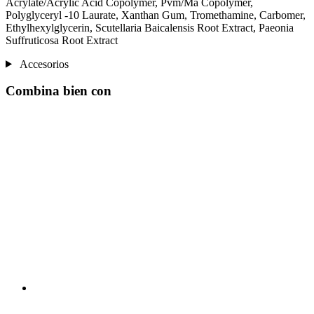
Acrylate/Acrylic Acid Copolymer, Pvm/Ma Copolymer,
Polyglyceryl -10 Laurate, Xanthan Gum, Tromethamine, Carbomer,
Ethylhexylglycerin, Scutellaria Baicalensis Root Extract, Paeonia
Suffruticosa Root Extract
Accesorios
Combina bien con