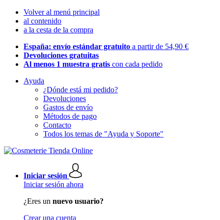
Volver al menú principal
al contenido
a la cesta de la compra
España: envío estándar gratuito
a partir de 54,90 €
Devoluciones gratuitas
Al menos 1 muestra gratis
con cada pedido
Ayuda
¿Dónde está mi pedido?
Devoluciones
Gastos de envío
Métodos de pago
Contacto
Todos los temas de "Ayuda y Soporte"
Iniciar sesión
Iniciar sesión ahora
¿Eres un
nuevo usuario?
Crear una cuenta