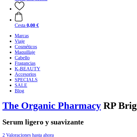
Cesta
0,00 €
Marcas
Viaje
Cosméticos
Maquillaje
Cabello
Fragancias
K-BEAUTY
Accesorios
SPECIALS
SALE
Blog
The Organic Pharmacy
RP Brig
Serum ligero y suavizante
2 Valoraciones hasta ahora