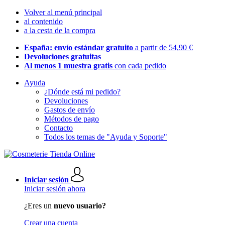
Volver al menú principal
al contenido
a la cesta de la compra
España: envío estándar gratuito
a partir de 54,90 €
Devoluciones gratuitas
Al menos 1 muestra gratis
con cada pedido
Ayuda
¿Dónde está mi pedido?
Devoluciones
Gastos de envío
Métodos de pago
Contacto
Todos los temas de "Ayuda y Soporte"
Iniciar sesión
Iniciar sesión ahora
¿Eres un
nuevo usuario?
Crear una cuenta