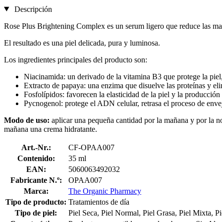
Descripción
Rose Plus Brightening Complex es un serum ligero que reduce las manc
El resultado es una piel delicada, pura y luminosa.
Los ingredientes principales del producto son:
Niacinamida: un derivado de la vitamina B3 que protege la piel, 
Extracto de papaya: una enzima que disuelve las proteínas y elim
Fosfolípidos: favorecen la elasticidad de la piel y la producción
Pycnogenol: protege el ADN celular, retrasa el proceso de envej
Modo de uso:
aplicar una pequeña cantidad por la mañana y por la no
mañana una crema hidratante.
Art.-Nr.:
CF-OPAA007
Contenido:
35 ml
EAN:
5060063492032
Fabricante N.º:
OPAA007
Marca:
The Organic Pharmacy
Tipo de producto:
Tratamientos de día
Tipo de piel:
Piel Seca, Piel Normal, Piel Grasa, Piel Mixta, Pi