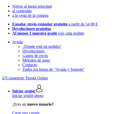
Volver al menú principal
al contenido
a la cesta de la compra
España: envío estándar gratuito
a partir de 54,90 €
Devoluciones gratuitas
Al menos 1 muestra gratis
con cada pedido
Ayuda
¿Dónde está mi pedido?
Devoluciones
Gastos de envío
Métodos de pago
Contacto
Todos los temas de "Ayuda y Soporte"
Iniciar sesión
Iniciar sesión ahora
¿Eres un
nuevo usuario?
Crear una cuenta