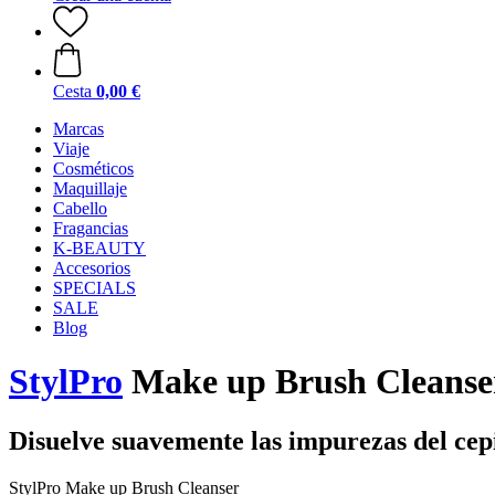
Cesta
0,00 €
Marcas
Viaje
Cosméticos
Maquillaje
Cabello
Fragancias
K-BEAUTY
Accesorios
SPECIALS
SALE
Blog
StylPro
Make up Brush Cleanser
Disuelve suavemente las impurezas del cep
StylPro Make up Brush Cleanser