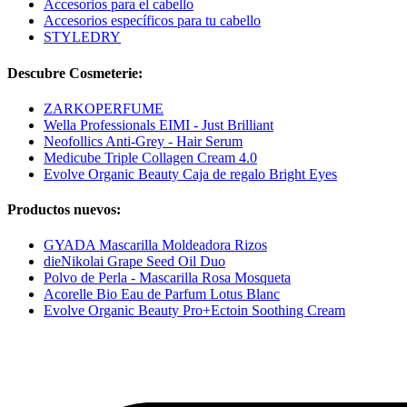
Accesorios para el cabello
Accesorios específicos para tu cabello
STYLEDRY
Descubre Cosmeterie:
ZARKOPERFUME
Wella Professionals EIMI - Just Brilliant
Neofollics Anti-Grey - Hair Serum
Medicube Triple Collagen Cream 4.0
Evolve Organic Beauty Caja de regalo Bright Eyes
Productos nuevos:
GYADA Mascarilla Moldeadora Rizos
dieNikolai Grape Seed Oil Duo
Polvo de Perla - Mascarilla Rosa Mosqueta
Acorelle Bio Eau de Parfum Lotus Blanc
Evolve Organic Beauty Pro+Ectoin Soothing Cream