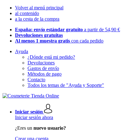
Volver al menú principal
al contenido
a la cesta de la compra
España: envío estándar gratuito
a partir de 54,90 €
Devoluciones gratuitas
Al menos 1 muestra gratis
con cada pedido
Ayuda
¿Dónde está mi pedido?
Devoluciones
Gastos de envío
Métodos de pago
Contacto
Todos los temas de "Ayuda y Soporte"
Iniciar sesión
Iniciar sesión ahora
¿Eres un
nuevo usuario?
Crear una cuenta