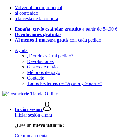
Volver al menú principal
al contenido
a la cesta de la compra
España: envío estándar gratuito
a partir de 54,90 €
Devoluciones gratuitas
Al menos 1 muestra gratis
con cada pedido
Ayuda
¿Dónde está mi pedido?
Devoluciones
Gastos de envío
Métodos de pago
Contacto
Todos los temas de "Ayuda y Soporte"
Iniciar sesión
Iniciar sesión ahora
¿Eres un
nuevo usuario?
Crear una cuenta