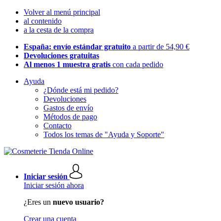
Volver al menú principal
al contenido
a la cesta de la compra
España: envío estándar gratuito
a partir de 54,90 €
Devoluciones gratuitas
Al menos 1 muestra gratis
con cada pedido
Ayuda
¿Dónde está mi pedido?
Devoluciones
Gastos de envío
Métodos de pago
Contacto
Todos los temas de "Ayuda y Soporte"
Iniciar sesión
Iniciar sesión ahora
¿Eres un
nuevo usuario?
Crear una cuenta