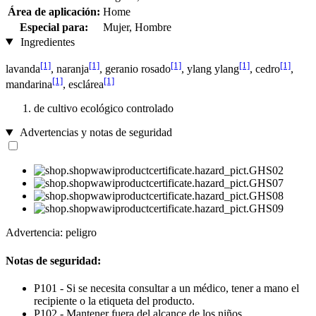
Área de aplicación:
Home
Especial para:
Mujer, Hombre
Ingredientes
[1]
[1]
[1]
[1]
[1]
lavanda
, naranja
, geranio rosado
, ylang ylang
, cedro
,
[1]
[1]
mandarina
, esclárea
de cultivo ecológico controlado
Advertencias y notas de seguridad
Advertencia: peligro
Notas de seguridad:
P101 - Si se necesita consultar a un médico, tener a mano el
recipiente o la etiqueta del producto.
P102 - Mantener fuera del alcance de los niños.