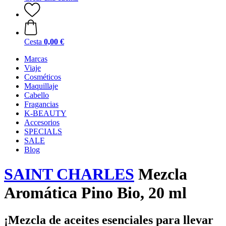
Cesta
0,00 €
Marcas
Viaje
Cosméticos
Maquillaje
Cabello
Fragancias
K-BEAUTY
Accesorios
SPECIALS
SALE
Blog
SAINT CHARLES
Mezcla
Aromática Pino Bio, 20 ml
¡Mezcla de aceites esenciales para llevar