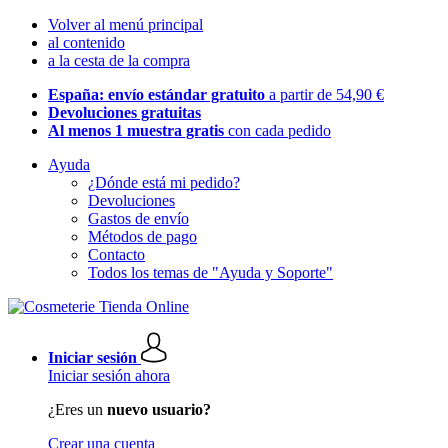
Volver al menú principal
al contenido
a la cesta de la compra
España: envío estándar gratuito
a partir de 54,90 €
Devoluciones gratuitas
Al menos 1 muestra gratis
con cada pedido
Ayuda
¿Dónde está mi pedido?
Devoluciones
Gastos de envío
Métodos de pago
Contacto
Todos los temas de "Ayuda y Soporte"
Iniciar sesión
Iniciar sesión ahora
¿Eres un
nuevo usuario?
Crear una cuenta