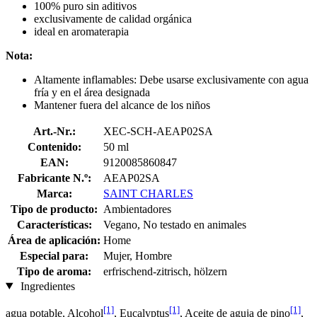
100% puro sin aditivos
exclusivamente de calidad orgánica
ideal en aromaterapia
Nota:
Altamente inflamables: Debe usarse exclusivamente con agua
fría y en el área designada
Mantener fuera del alcance de los niños
Art.-Nr.:
XEC-SCH-AEAP02SA
Contenido:
50 ml
EAN:
9120085860847
Fabricante N.º:
AEAP02SA
Marca:
SAINT CHARLES
Tipo de producto:
Ambientadores
Características:
Vegano, No testado en animales
Área de aplicación:
Home
Especial para:
Mujer, Hombre
Tipo de aroma:
erfrischend-zitrisch, hölzern
Ingredientes
[1]
[1]
[1]
agua potable, Alcohol
, Eucalyptus
, Aceite de aguja de pino
,