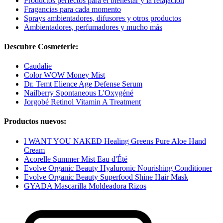
Productos perfectos para el bienestar y la relajación
Fragancias para cada momento
Sprays ambientadores, difusores y otros productos
Ambientadores, perfumadores y mucho más
Descubre Cosmeterie:
Caudalie
Color WOW Money Mist
Dr. Temt Elience Age Defense Serum
Nailberry Spontaneous L'Oxygéné
Jorgobé Retinol Vitamin A Treatment
Productos nuevos:
I WANT YOU NAKED Healing Greens Pure Aloe Hand
Cream
Acorelle Summer Mist Eau d'Été
Evolve Organic Beauty Hyaluronic Nourishing Conditioner
Evolve Organic Beauty Superfood Shine Hair Mask
GYADA Mascarilla Moldeadora Rizos