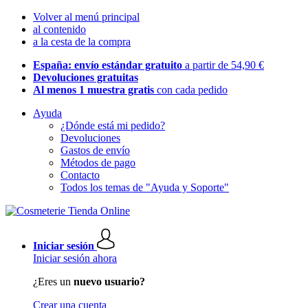
Volver al menú principal
al contenido
a la cesta de la compra
España: envío estándar gratuito
a partir de 54,90 €
Devoluciones gratuitas
Al menos 1 muestra gratis
con cada pedido
Ayuda
¿Dónde está mi pedido?
Devoluciones
Gastos de envío
Métodos de pago
Contacto
Todos los temas de "Ayuda y Soporte"
Iniciar sesión
Iniciar sesión ahora
¿Eres un
nuevo usuario?
Crear una cuenta