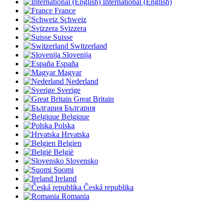
International (English)
France
Schweiz
Svizzera
Suisse
Switzerland
Slovenija
España
Magyar
Nederland
Sverige
Great Britain
България
Belgique
Polska
Hrvatska
Belgien
België
Slovensko
Suomi
Ireland
Česká republika
Romania