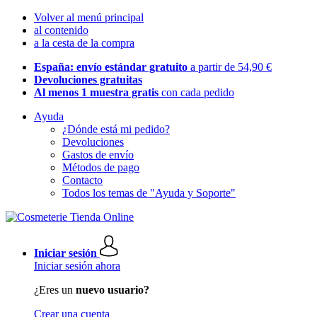
Volver al menú principal
al contenido
a la cesta de la compra
España: envío estándar gratuito
a partir de 54,90 €
Devoluciones gratuitas
Al menos 1 muestra gratis
con cada pedido
Ayuda
¿Dónde está mi pedido?
Devoluciones
Gastos de envío
Métodos de pago
Contacto
Todos los temas de "Ayuda y Soporte"
Iniciar sesión
Iniciar sesión ahora
¿Eres un
nuevo usuario?
Crear una cuenta