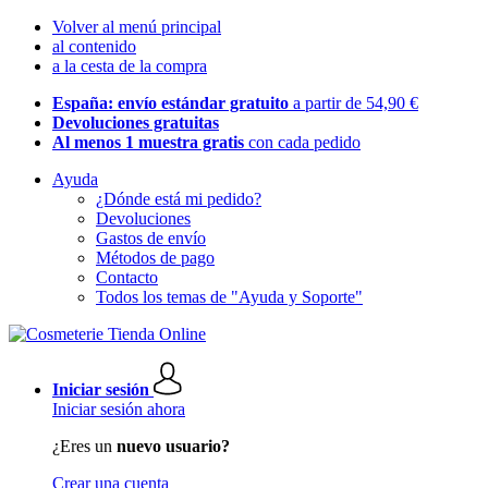
Volver al menú principal
al contenido
a la cesta de la compra
España: envío estándar gratuito
a partir de 54,90 €
Devoluciones gratuitas
Al menos 1 muestra gratis
con cada pedido
Ayuda
¿Dónde está mi pedido?
Devoluciones
Gastos de envío
Métodos de pago
Contacto
Todos los temas de "Ayuda y Soporte"
Iniciar sesión
Iniciar sesión ahora
¿Eres un
nuevo usuario?
Crear una cuenta