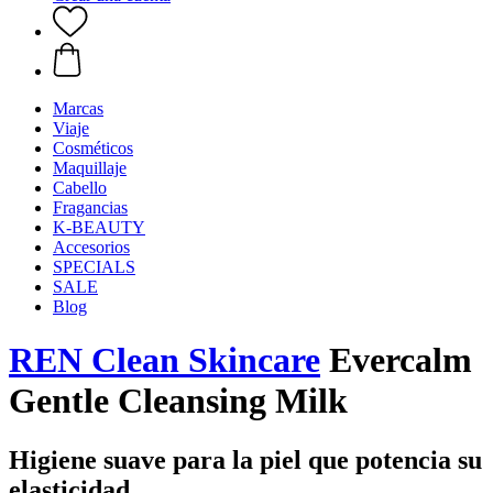
Marcas
Viaje
Cosméticos
Maquillaje
Cabello
Fragancias
K-BEAUTY
Accesorios
SPECIALS
SALE
Blog
REN Clean Skincare
Evercalm
Gentle Cleansing Milk
Higiene suave para la piel que potencia su
elasticidad