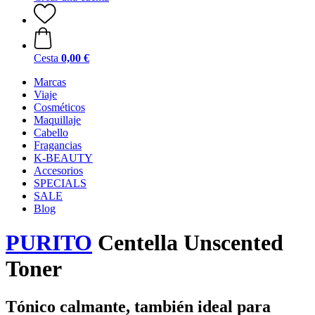
Cesta
0,00 €
Marcas
Viaje
Cosméticos
Maquillaje
Cabello
Fragancias
K-BEAUTY
Accesorios
SPECIALS
SALE
Blog
PURITO
Centella Unscented
Toner
Tónico calmante, también ideal para