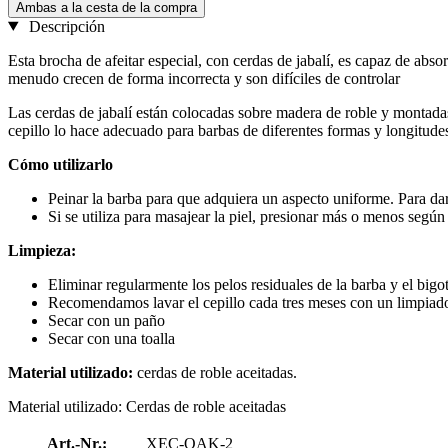
Ambas a la cesta de la compra
Descripción
Esta brocha de afeitar especial, con cerdas de jabalí, es capaz de ab
menudo crecen de forma incorrecta y son difíciles de controlar
Las cerdas de jabalí están colocadas sobre madera de roble y montadas
cepillo lo hace adecuado para barbas de diferentes formas y longitudes 
Cómo utilizarlo
Peinar la barba para que adquiera un aspecto uniforme. Para dar
Si se utiliza para masajear la piel, presionar más o menos según
Limpieza:
Eliminar regularmente los pelos residuales de la barba y el bigot
Recomendamos lavar el cepillo cada tres meses con un limpiado
Secar con un paño
Secar con una toalla
Material utilizado:
cerdas de roble aceitadas.
Material utilizado: Cerdas de roble aceitadas
Art.-Nr.:
XEC-OAK-2