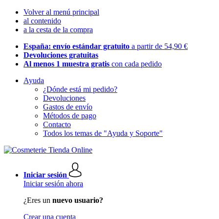
Volver al menú principal
al contenido
a la cesta de la compra
España: envío estándar gratuito
a partir de 54,90 €
Devoluciones gratuitas
Al menos 1 muestra gratis
con cada pedido
Ayuda
¿Dónde está mi pedido?
Devoluciones
Gastos de envío
Métodos de pago
Contacto
Todos los temas de "Ayuda y Soporte"
Iniciar sesión
Iniciar sesión ahora
¿Eres un
nuevo usuario?
Crear una cuenta