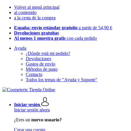
Volver al menú principal
al contenido
a la cesta de la compra
España: envío estándar gratuito
a partir de 54,90 €
Devoluciones gratuitas
Al menos 1 muestra gratis
con cada pedido
Ayuda
¿Dónde está mi pedido?
Devoluciones
Gastos de envío
Métodos de pago
Contacto
Todos los temas de "Ayuda y Soporte"
Iniciar sesión
Iniciar sesión ahora
¿Eres un
nuevo usuario?
Crear una cuenta