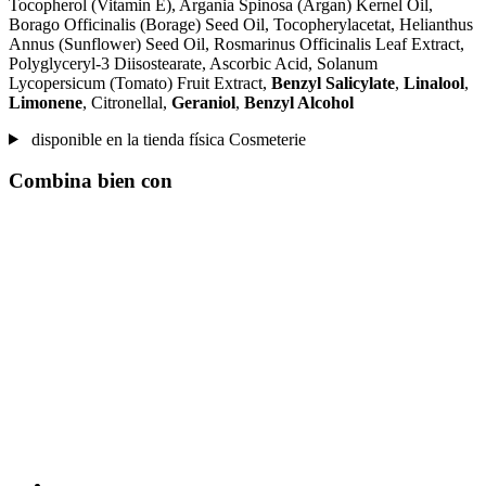
Tocopherol (Vitamin E), Argania Spinosa (Argan) Kernel Oil,
Borago Officinalis (Borage) Seed Oil, Tocopherylacetat, Helianthus
Annus (Sunflower) Seed Oil, Rosmarinus Officinalis Leaf Extract,
Polyglyceryl-3 Diisostearate, Ascorbic Acid, Solanum
Lycopersicum (Tomato) Fruit Extract,
Benzyl Salicylate
,
Linalool
,
Limonene
, Citronellal,
Geraniol
,
Benzyl Alcohol
disponible en la tienda física Cosmeterie
Combina bien con