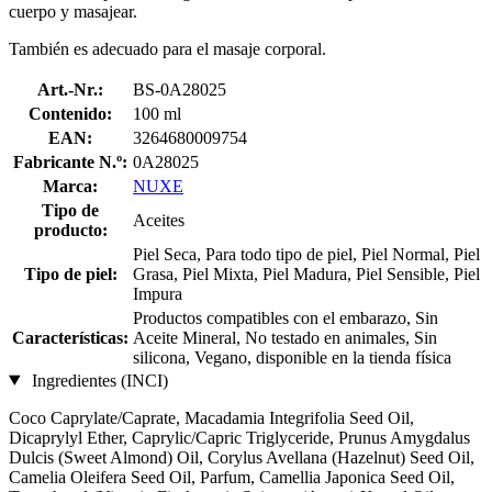
cuerpo y masajear.
También es adecuado para el masaje corporal.
Art.-Nr.:
BS-0A28025
Contenido:
100 ml
EAN:
3264680009754
Fabricante N.º:
0A28025
Marca:
NUXE
Tipo de
Aceites
producto:
Piel Seca, Para todo tipo de piel, Piel Normal, Piel
Tipo de piel:
Grasa, Piel Mixta, Piel Madura, Piel Sensible, Piel
Impura
Productos compatibles con el embarazo, Sin
Características:
Aceite Mineral, No testado en animales, Sin
silicona, Vegano, disponible en la tienda física
Ingredientes (INCI)
Coco Caprylate/Caprate, Macadamia Integrifolia Seed Oil,
Dicaprylyl Ether, Caprylic/Capric Triglyceride, Prunus Amygdalus
Dulcis (Sweet Almond) Oil, Corylus Avellana (Hazelnut) Seed Oil,
Camelia Oleifera Seed Oil, Parfum, Camellia Japonica Seed Oil,