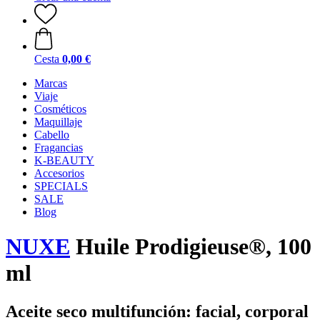
Cesta
0,00 €
Marcas
Viaje
Cosméticos
Maquillaje
Cabello
Fragancias
K-BEAUTY
Accesorios
SPECIALS
SALE
Blog
NUXE
Huile Prodigieuse®, 100
ml
Aceite seco multifunción: facial, corporal