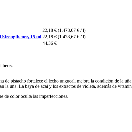
22,18 €
(1.478,67 € / l)
 Strengthener, 15 ml
22,18 €
(1.478,67 € / l)
44,36 €
ilberry.
ina de pistacho fortalece el lecho ungueal, mejora la condición de la u
tan la uña. La baya de acai y los extractos de violeta, además de vitam
que de color oculta las imperfecciones.