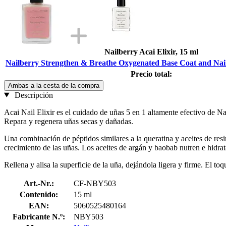
Nailberry Acai Elixir, 15 ml
Nailberry Strengthen & Breathe Oxygenated Base Coat and Nail
Precio total:
Ambas a la cesta de la compra
Descripción
Acai Nail Elixir es el cuidado de uñas 5 en 1 altamente efectivo de Na
Repara y regenera uñas secas y dañadas.
Una combinación de péptidos similares a la queratina y aceites de res
crecimiento de las uñas. Los aceites de argán y baobab nutren e hidra
Rellena y alisa la superficie de la uña, dejándola ligera y firme. El to
Art.-Nr.:
CF-NBY503
Contenido:
15 ml
EAN:
5060525480164
Fabricante N.º:
NBY503