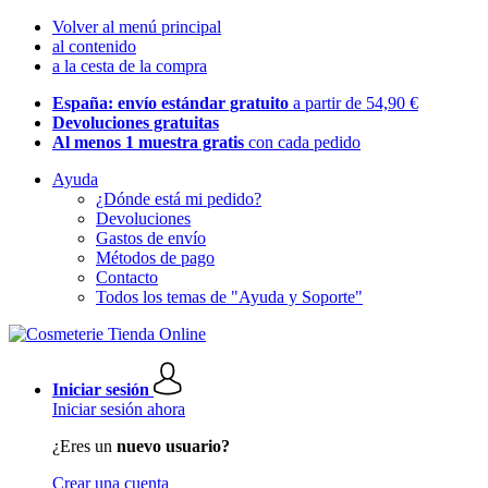
Volver al menú principal
al contenido
a la cesta de la compra
España: envío estándar gratuito
a partir de 54,90 €
Devoluciones gratuitas
Al menos 1 muestra gratis
con cada pedido
Ayuda
¿Dónde está mi pedido?
Devoluciones
Gastos de envío
Métodos de pago
Contacto
Todos los temas de "Ayuda y Soporte"
Iniciar sesión
Iniciar sesión ahora
¿Eres un
nuevo usuario?
Crear una cuenta