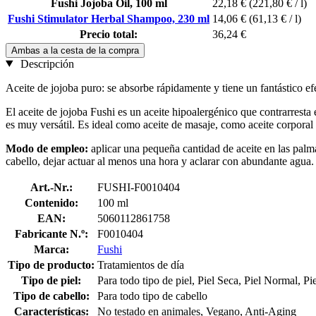
Fushi Jojoba Oil, 100 ml
22,18 €
(221,80 € / l)
Fushi Stimulator Herbal Shampoo, 230 ml
14,06 €
(61,13 € / l)
Precio total:
36,24 €
Ambas a la cesta de la compra
Descripción
Aceite de jojoba puro: se absorbe rápidamente y tiene un fantástico ef
El aceite de jojoba Fushi es un aceite hipoalergénico que contrarresta 
es muy versátil. Es ideal como aceite de masaje, como aceite corporal h
Modo de empleo:
aplicar una pequeña cantidad de aceite en las palma
cabello, dejar actuar al menos una hora y aclarar con abundante agua.
Art.-Nr.:
FUSHI-F0010404
Contenido:
100 ml
EAN:
5060112861758
Fabricante N.º:
F0010404
Marca:
Fushi
Tipo de producto:
Tratamientos de día
Tipo de piel:
Para todo tipo de piel, Piel Seca, Piel Normal, Pi
Tipo de cabello:
Para todo tipo de cabello
Características:
No testado en animales, Vegano, Anti-Aging