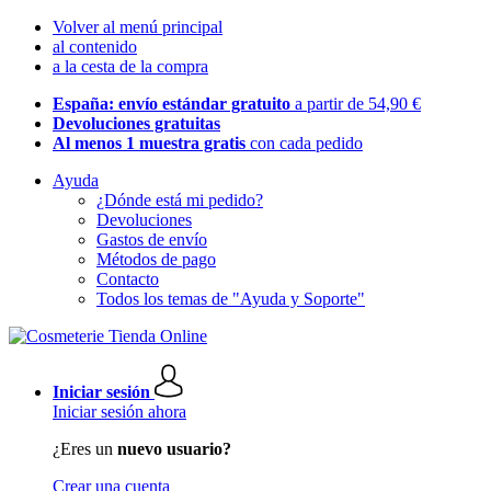
Volver al menú principal
al contenido
a la cesta de la compra
España: envío estándar gratuito
a partir de 54,90 €
Devoluciones gratuitas
Al menos 1 muestra gratis
con cada pedido
Ayuda
¿Dónde está mi pedido?
Devoluciones
Gastos de envío
Métodos de pago
Contacto
Todos los temas de "Ayuda y Soporte"
Iniciar sesión
Iniciar sesión ahora
¿Eres un
nuevo usuario?
Crear una cuenta