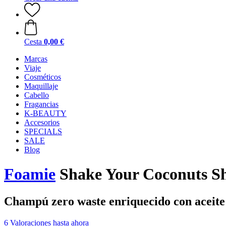
Cesta
0,00 €
Marcas
Viaje
Cosméticos
Maquillaje
Cabello
Fragancias
K-BEAUTY
Accesorios
SPECIALS
SALE
Blog
Foamie
Shake Your Coconuts S
Champú zero waste enriquecido con aceite
6 Valoraciones hasta ahora