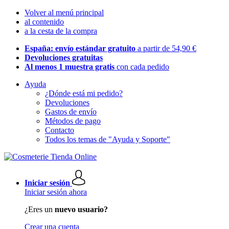
Volver al menú principal
al contenido
a la cesta de la compra
España: envío estándar gratuito
a partir de 54,90 €
Devoluciones gratuitas
Al menos 1 muestra gratis
con cada pedido
Ayuda
¿Dónde está mi pedido?
Devoluciones
Gastos de envío
Métodos de pago
Contacto
Todos los temas de "Ayuda y Soporte"
Iniciar sesión
Iniciar sesión ahora
¿Eres un
nuevo usuario?
Crear una cuenta