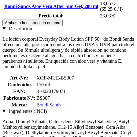
13,05 €
Bondi Sands Aloe Vera After Sun Gel, 200 ml
(65,25 € / l)
Precio total:
23,03 €
Ambas a la cesta de la compra
Descripción
La loción corporal Everyday Body Lotion SPF 50+ de Bondi Sands
ofrece una alta protección contra los rayos UVA y UVB para todo el
cuerpo. Su fórmula ultraligera y de rápida absorción no contiene
perfume, es resistente al agua hasta cuatro horas y no tiene
parabenos ni sulfatos. Enriquecida con aloe vera y vitamina E,
también hidrata la piel.
Art.-Nr.:
XOF-MUE-BS307
Contenido:
150 ml
EAN:
810020179071
Fabricante N.º:
BS307
Marca:
Bondi Sands
Ingredientes (INCI)
Aqua, Dibutyl Adipate, Octocrylene, Ethylhexyl Salicylate, Butyl
Methoxydibenzoylmethane, C12-15 Alkyl Benzoate, Cera Alba
(Beeswax), Diethylamino Hydroxybenzoyl Hexyl Benzoate, Cetyl