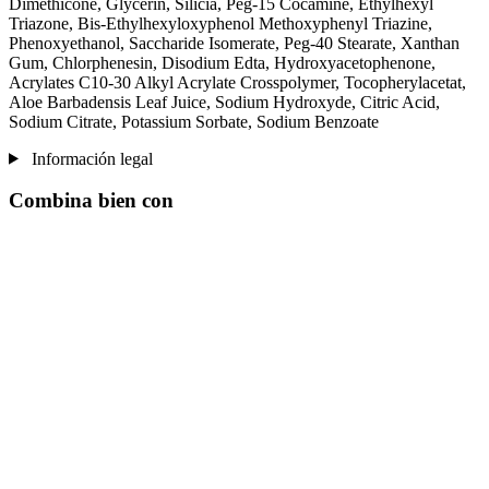
Dimethicone, Glycerin, Silicia, Peg-15 Cocamine, Ethylhexyl
Triazone, Bis-Ethylhexyloxyphenol Methoxyphenyl Triazine,
Phenoxyethanol, Saccharide Isomerate, Peg-40 Stearate, Xanthan
Gum, Chlorphenesin, Disodium Edta, Hydroxyacetophenone,
Acrylates C10-30 Alkyl Acrylate Crosspolymer, Tocopherylacetat,
Aloe Barbadensis Leaf Juice, Sodium Hydroxyde, Citric Acid,
Sodium Citrate, Potassium Sorbate, Sodium Benzoate
Información legal
Combina bien con