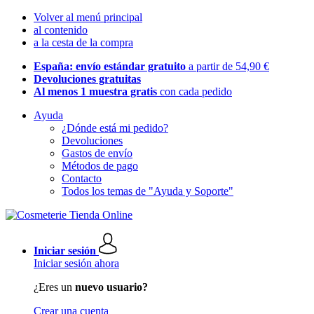
Volver al menú principal
al contenido
a la cesta de la compra
España: envío estándar gratuito
a partir de 54,90 €
Devoluciones gratuitas
Al menos 1 muestra gratis
con cada pedido
Ayuda
¿Dónde está mi pedido?
Devoluciones
Gastos de envío
Métodos de pago
Contacto
Todos los temas de "Ayuda y Soporte"
Iniciar sesión
Iniciar sesión ahora
¿Eres un
nuevo usuario?
Crear una cuenta