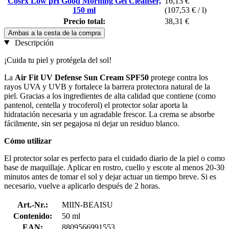
Cosrx Low pH Good Morning Gel Cleanser,
16,13 €
150 ml
(107,53 € / l)
Precio total:
38,31 €
Ambas a la cesta de la compra
Descripción
¡Cuida tu piel y protégela del sol!
La
Air Fit UV Defense Sun Cream SPF50
protege contra los
rayos UVA y UVB y fortalece la barrera protectora natural de la
piel. Gracias a los ingredientes de alta calidad que contiene (como
pantenol, centella y trocoferol) el protector solar aporta la
hidratación necesaria y un agradable frescor. La crema se absorbe
fácilmente, sin ser pegajosa ni dejar un residuo blanco.
Cómo utilizar
El protector solar es perfecto para el cuidado diario de la piel o como
base de maquillaje. Aplicar en rostro, cuello y escote al menos 20-30
minutos antes de tomar el sol y dejar actuar un tiempo breve. Si es
necesario, vuelve a aplicarlo después de 2 horas.
Art.-Nr.:
MIIN-BEAISU
Contenido:
50 ml
EAN:
8809566991553