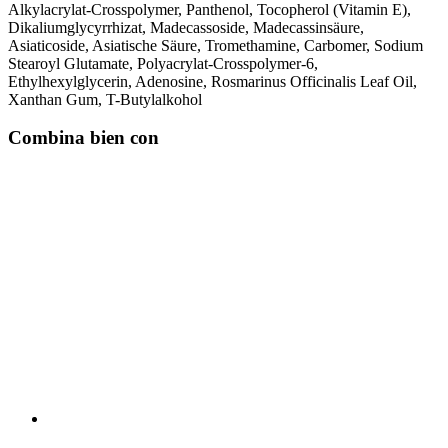
Alkylacrylat-Crosspolymer, Panthenol, Tocopherol (Vitamin E),
Dikaliumglycyrrhizat, Madecassoside, Madecassinsäure,
Asiaticoside, Asiatische Säure, Tromethamine, Carbomer, Sodium
Stearoyl Glutamate, Polyacrylat-Crosspolymer-6,
Ethylhexylglycerin, Adenosine, Rosmarinus Officinalis Leaf Oil,
Xanthan Gum, T-Butylalkohol
Combina bien con