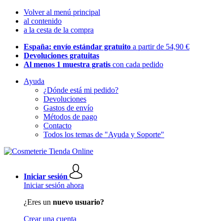
Volver al menú principal
al contenido
a la cesta de la compra
España: envío estándar gratuito
a partir de 54,90 €
Devoluciones gratuitas
Al menos 1 muestra gratis
con cada pedido
Ayuda
¿Dónde está mi pedido?
Devoluciones
Gastos de envío
Métodos de pago
Contacto
Todos los temas de "Ayuda y Soporte"
Iniciar sesión
Iniciar sesión ahora
¿Eres un
nuevo usuario?
Crear una cuenta