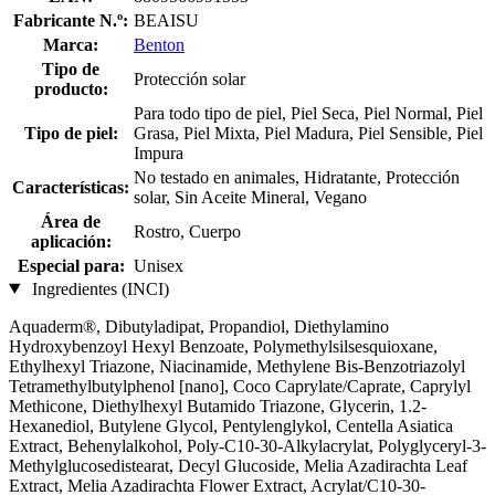
Fabricante N.º:
BEAISU
Marca:
Benton
Tipo de
Protección solar
producto:
Para todo tipo de piel, Piel Seca, Piel Normal, Piel
Tipo de piel:
Grasa, Piel Mixta, Piel Madura, Piel Sensible, Piel
Impura
No testado en animales, Hidratante, Protección
Características:
solar, Sin Aceite Mineral, Vegano
Área de
Rostro, Cuerpo
aplicación:
Especial para:
Unisex
Ingredientes (INCI)
Aquaderm®, Dibutyladipat, Propandiol, Diethylamino
Hydroxybenzoyl Hexyl Benzoate, Polymethylsilsesquioxane,
Ethylhexyl Triazone, Niacinamide, Methylene Bis-Benzotriazolyl
Tetramethylbutylphenol [nano], Coco Caprylate/Caprate, Caprylyl
Methicone, Diethylhexyl Butamido Triazone, Glycerin, 1.2-
Hexanediol, Butylene Glycol, Pentylenglykol, Centella Asiatica
Extract, Behenylalkohol, Poly-C10-30-Alkylacrylat, Polyglyceryl-3-
Methylglucosedistearat, Decyl Glucoside, Melia Azadirachta Leaf
Extract, Melia Azadirachta Flower Extract, Acrylat/C10-30-