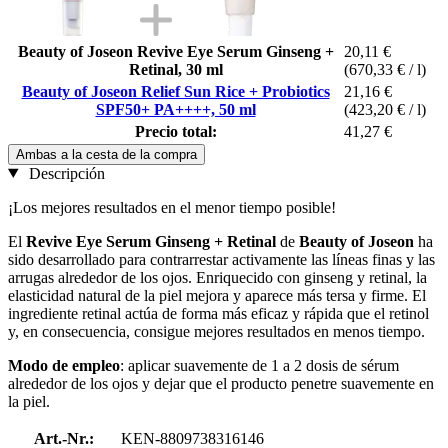
Beauty of Joseon Revive Eye Serum Ginseng +
20,11 €
Retinal, 30 ml
(670,33 € / l)
Beauty of Joseon Relief Sun Rice + Probiotics
21,16 €
SPF50+ PA++++, 50 ml
(423,20 € / l)
Precio total:
41,27 €
Ambas a la cesta de la compra
Descripción
¡Los mejores resultados en el menor tiempo posible!
El
Revive Eye Serum Ginseng + Retinal
de
Beauty of Joseon
ha
sido desarrollado para contrarrestar activamente las líneas finas y las
arrugas alrededor de los ojos. Enriquecido con ginseng y retinal, la
elasticidad natural de la piel mejora y aparece más tersa y firme. El
ingrediente retinal actúa de forma más eficaz y rápida que el retinol
y, en consecuencia, consigue mejores resultados en menos tiempo.
Modo de empleo
: aplicar suavemente de 1 a 2 dosis de sérum
alrededor de los ojos y dejar que el producto penetre suavemente en
la piel.
Art.-Nr.:
KEN-8809738316146