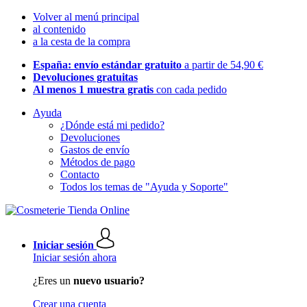
Volver al menú principal
al contenido
a la cesta de la compra
España: envío estándar gratuito
a partir de 54,90 €
Devoluciones gratuitas
Al menos 1 muestra gratis
con cada pedido
Ayuda
¿Dónde está mi pedido?
Devoluciones
Gastos de envío
Métodos de pago
Contacto
Todos los temas de "Ayuda y Soporte"
Iniciar sesión
Iniciar sesión ahora
¿Eres un
nuevo usuario?
Crear una cuenta