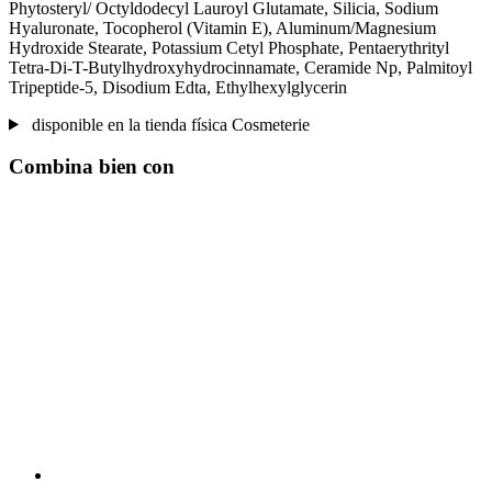
Phytosteryl/ Octyldodecyl Lauroyl Glutamate, Silicia, Sodium
Hyaluronate, Tocopherol (Vitamin E), Aluminum/Magnesium
Hydroxide Stearate, Potassium Cetyl Phosphate, Pentaerythrityl
Tetra-Di-T-Butylhydroxyhydrocinnamate, Ceramide Np, Palmitoyl
Tripeptide-5, Disodium Edta, Ethylhexylglycerin
disponible en la tienda física Cosmeterie
Combina bien con