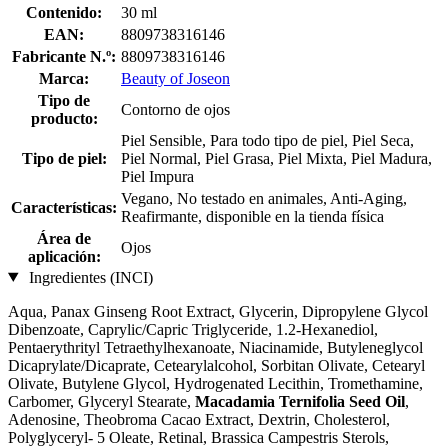
Contenido:
30 ml
EAN:
8809738316146
Fabricante N.º:
8809738316146
Marca:
Beauty of Joseon
Tipo de
Contorno de ojos
producto:
Piel Sensible, Para todo tipo de piel, Piel Seca,
Tipo de piel:
Piel Normal, Piel Grasa, Piel Mixta, Piel Madura,
Piel Impura
Vegano, No testado en animales, Anti-Aging,
Características:
Reafirmante, disponible en la tienda física
Área de
Ojos
aplicación:
Ingredientes (INCI)
Aqua, Panax Ginseng Root Extract, Glycerin, Dipropylene Glycol
Dibenzoate, Caprylic/Capric Triglyceride, 1.2-Hexanediol,
Pentaerythrityl Tetraethylhexanoate, Niacinamide, Butyleneglycol
Dicaprylate/Dicaprate, Cetearylalcohol, Sorbitan Olivate, Cetearyl
Olivate, Butylene Glycol, Hydrogenated Lecithin, Tromethamine,
Carbomer, Glyceryl Stearate,
Macadamia Ternifolia Seed Oil
,
Adenosine, Theobroma Cacao Extract, Dextrin, Cholesterol,
Polyglyceryl- 5 Oleate, Retinal, Brassica Campestris Sterols,