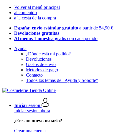
Volver al menú principal
al contenido
a la cesta de la compra
España: envío estándar gratuito
a partir de 54,90 €
Devoluciones gratuitas
Al menos 1 muestra gratis
con cada pedido
Ayuda
¿Dónde está mi pedido?
Devoluciones
Gastos de envío
Métodos de pago
Contacto
Todos los temas de "Ayuda y Soporte"
Iniciar sesión
Iniciar sesión ahora
¿Eres un
nuevo usuario?
Crear una cuenta