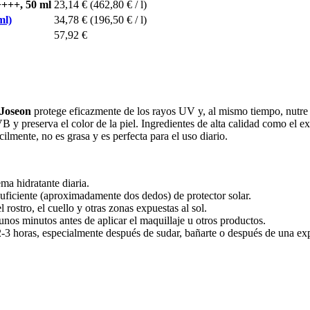
++++, 50 ml
23,14 €
(462,80 € / l)
ml)
34,78 €
(196,50 € / l)
57,92 €
 Joseon
protege eficazmente de los rayos UV y, al mismo tiempo, nutre
 preserva el color de la piel. Ingredientes de alta calidad como el extr
ilmente, no es grasa y es perfecta para el uso diario.
ema hidratante diaria.
 suficiente (aproximadamente dos dedos) de protector solar.
 rostro, el cuello y otras zonas expuestas al sol.
unos minutos antes de aplicar el maquillaje u otros productos.
a 2-3 horas, especialmente después de sudar, bañarte o después de una ex