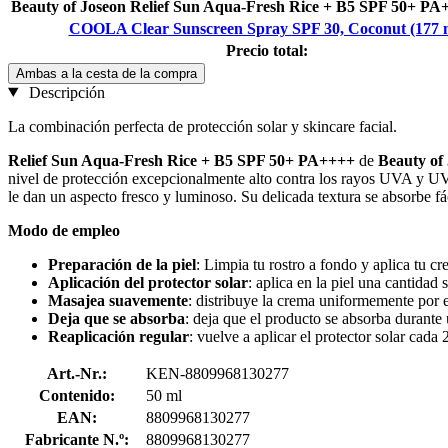
Beauty of Joseon Relief Sun Aqua-Fresh Rice + B5 SPF 50+ PA
COOLA Clear Sunscreen Spray SPF 30, Coconut (177 
Precio total:
Ambas a la cesta de la compra
Descripción
La combinación perfecta de protección solar y skincare facial.
Relief Sun Aqua-Fresh Rice + B5 SPF 50+ PA++++
de
Beauty of
nivel de protección excepcionalmente alto contra los rayos UVA y UVB y
le dan un aspecto fresco y luminoso. Su delicada textura se absorbe fác
Modo de empleo
Preparación de la piel
: Limpia tu rostro a fondo y aplica tu cr
Aplicación del protector solar
: aplica en la piel una cantidad
Masajea suavemente
: distribuye la crema uniformemente por el
Deja que se absorba
: deja que el producto se absorba durante 
Reaplicación regular
: vuelve a aplicar el protector solar cad
Art.-Nr.:
KEN-8809968130277
Contenido:
50 ml
EAN:
8809968130277
Fabricante N.º:
8809968130277